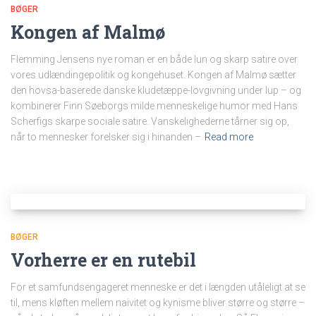
BØGER
Kongen af Malmø
Flemming Jensens nye roman er en både lun og skarp satire over
vores udlændingepolitik og kongehuset. Kongen af Malmø sætter
den hovsa-baserede danske kludetæppe-lovgivning under lup – og
kombinerer Finn Søeborgs milde menneskelige humor med Hans
Scherfigs skarpe sociale satire. Vanskelighederne tårner sig op,
når to mennesker forelsker sig i hinanden –
Read more
BØGER
Vorherre er en rutebil
For et samfundsengageret menneske er det i længden utåleligt at se
til, mens kløften mellem naivitet og kynisme bliver større og større –