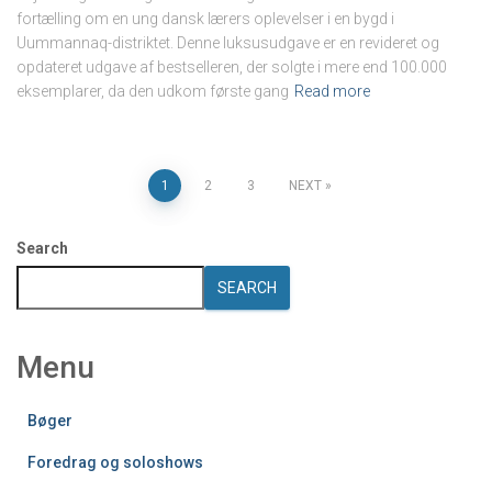
fortælling om en ung dansk lærers oplevelser i en bygd i
Uummannaq-distriktet. Denne luksusudgave er en revideret og
opdateret udgave af bestselleren, der solgte i mere end 100.000
eksemplarer, da den udkom første gang
Read more
Posts
1
2
3
NEXT
pagination
Search
SEARCH
Menu
Bøger
Foredrag og soloshows