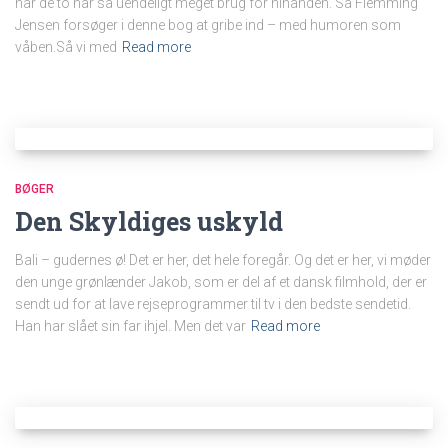
når de to har så uendeligt meget brug for hinanden. Så Flemming
Jensen forsøger i denne bog at gribe ind – med humoren som
våben.Så vi med
Read more
BØGER
Den Skyldiges uskyld
Bali – gudernes ø! Det er her, det hele foregår. Og det er her, vi møder
den unge grønlænder Jakob, som er del af et dansk filmhold, der er
sendt ud for at lave rejseprogrammer til tv i den bedste sendetid.
Han har slået sin far ihjel. Men det var
Read more