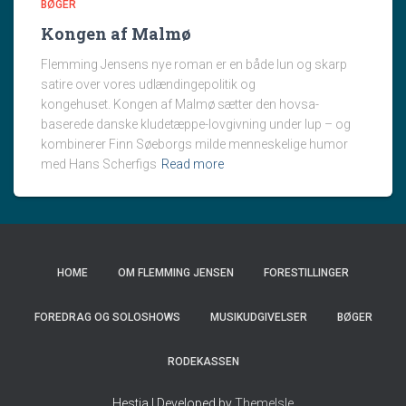
BØGER
Kongen af Malmø
Flemming Jensens nye roman er en både lun og skarp
satire over vores udlændingepolitik og
kongehuset. Kongen af Malmø sætter den hovsa-
baserede danske kludetæppe-lovgivning under lup – og
kombinerer Finn Søeborgs milde menneskelige humor
med Hans Scherfigs
Read more
HOME
OM FLEMMING JENSEN
FORESTILLINGER
FOREDRAG OG SOLOSHOWS
MUSIKUDGIVELSER
BØGER
RODEKASSEN
Hestia | Developed by
ThemeIsle