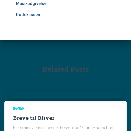
Musikudgivelser
Rodekassen
Related Posts
BØGER
Breve til Oliver
Flemming Jensen sender breve til sit 19-årige barnebarn,