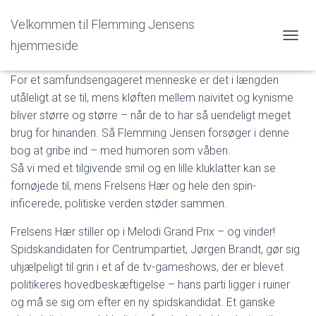
Velkommen til Flemming Jensens
Vorherre er en rutebil
hjemmeside
T
O
G
For et samfundsengageret menneske er det i længden
G
utåleligt at se til, mens kløften mellem naivitet og kynisme
L
E
bliver større og større – når de to har så uendeligt meget
N
brug for hinanden. Så Flemming Jensen forsøger i denne
A
bog at gribe ind – med humoren som våben.
V
Så vi med et tilgivende smil og en lille kluklatter kan se
I
G
fornøjede til, mens Frelsens Hær og hele den spin-
A
inficerede, politiske verden støder sammen.
T
I
Frelsens Hær stiller op i Melodi Grand Prix – og vinder!
O
N
Spidskandidaten for Centrumpartiet, Jørgen Brandt, gør sig
uhjælpeligt til grin i et af de tv-gameshows, der er blevet
politikeres hovedbeskæftigelse – hans parti ligger i ruiner
og må se sig om efter en ny spidskandidat. Et ganske