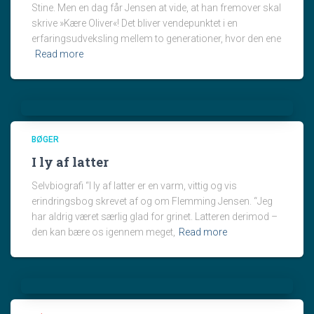
Stine. Men en dag får Jensen at vide, at han fremover skal
skrive »Kære Oliver«! Det bliver vendepunktet i en
erfaringsudveksling mellem to generationer, hvor den ene
Read more
BØGER
I ly af latter
Selvbiografi “I ly af latter er en varm, vittig og vis
erindringsbog skrevet af og om Flemming Jensen. “Jeg
har aldrig været særlig glad for grinet. Latteren derimod –
den kan bære os igennem meget,
Read more