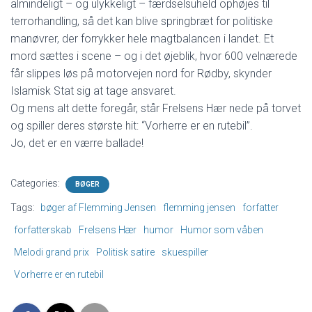
almindeligt – og ulykkeligt – færdselsuheld ophøjes til
terrorhandling, så det kan blive springbræt for politiske
manøvrer, der forrykker hele magtbalancen i landet. Et
mord sættes i scene – og i det øjeblik, hvor 600 velnærede
får slippes løs på motorvejen nord for Rødby, skynder
Islamisk Stat sig at tage ansvaret.
Og mens alt dette foregår, står Frelsens Hær nede på torvet
og spiller deres største hit: “Vorherre er en rutebil”.
Jo, det er en værre ballade!
Categories:
BØGER
Tags:
bøger af Flemming Jensen
flemming jensen
forfatter
forfatterskab
Frelsens Hær
humor
Humor som våben
Melodi grand prix
Politisk satire
skuespiller
Vorherre er en rutebil