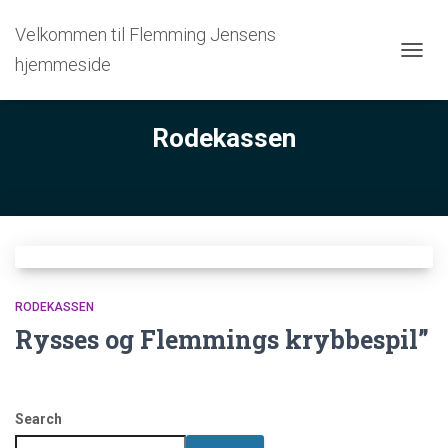
Velkommen til Flemming Jensens
hjemmeside
TOGG
NAVIG
Rodekassen
RODEKASSEN
Rysses og Flemmings krybbespil”
Search