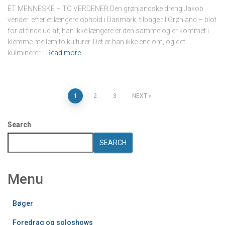
ÉT MENNESKE – TO VERDENER Den grønlandske dreng Jakob
vender, efter et længere ophold i Danmark, tilbage til Grønland – blot
for at finde ud af, han ikke længere er den samme og er kommet i
klemme mellem to kulturer. Det er han ikke ene om, og det
kulminerer i
Read more
Posts
1
2
3
NEXT
pagination
Search
SEARCH
Menu
Bøger
Foredrag og soloshows