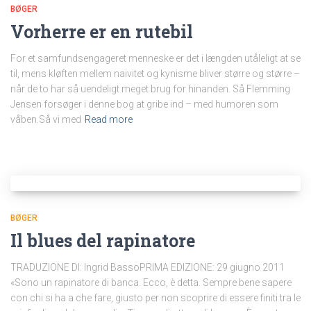
BØGER
Vorherre er en rutebil
For et samfundsengageret menneske er det i længden utåleligt at se
til, mens kløften mellem naivitet og kynisme bliver større og større –
når de to har så uendeligt meget brug for hinanden. Så Flemming
Jensen forsøger i denne bog at gribe ind – med humoren som
våben.Så vi med
Read more
BØGER
Il blues del rapinatore
TRADUZIONE DI: Ingrid BassoPRIMA EDIZIONE: 29 giugno 2011
«Sono un rapinatore di banca. Ecco, è detta. Sempre bene sapere
con chi si ha a che fare, giusto per non scoprire di essere finiti tra le