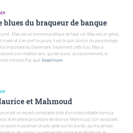
GER
e blues du braqueur de banque
umé : Max est un homme politique de haut vol. Max est un génie,
est malin et s’en sort toujours. Il est le spin doctor du personnage
plus important du Danemark. Seulement cette fois, Max a
assiné son meilleur ami, qui est aussi, accessoirement, le
mier ministre.Par quel
Read more
GER
aurice et Mahmoud
rice est un expert-comptable doté d’un indécrottable humour
ois et en pleine procédure de divorce. Mahmoud, son assistant,
 un jeune musulman un peu geek sur les bords, qui n’a jamais
iment eu de copine. Le premier est cynique et désabusé, le