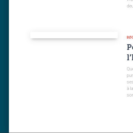
deu
BØ
P
l
Que
pur
ses
à l
son