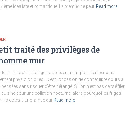
xième idéaliste et romantique. Le premier ne peut
Read more
GER
etit traité des privilèges de
’homme mur
lle chance d’être obligé de se lever la nuit pour des besoins
ement physiologiques ! C’est l’occasion de donner libre cours à
 pensées sans risquer d’être dérangé. Si l’on n’est pas censé filer
a cuisine pour une collation nocturne, alors pourquoi les frigos
t-ils dotés d’une lampe qui
Read more