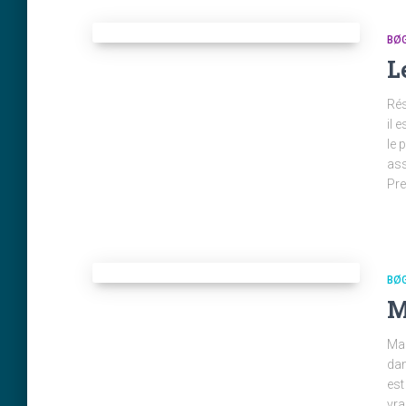
BØ
L
Rés
il 
le 
ass
Pre
BØ
M
Mau
dan
est
vra